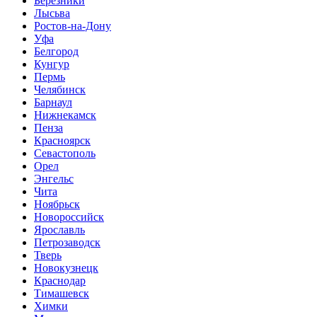
Березники
Лысьва
Ростов-на-Дону
Уфа
Белгород
Кунгур
Пермь
Челябинск
Барнаул
Нижнекамск
Пенза
Красноярск
Севастополь
Орел
Энгельс
Чита
Ноябрьск
Новороссийск
Ярославль
Петрозаводск
Тверь
Новокузнецк
Краснодар
Тимашевск
Химки