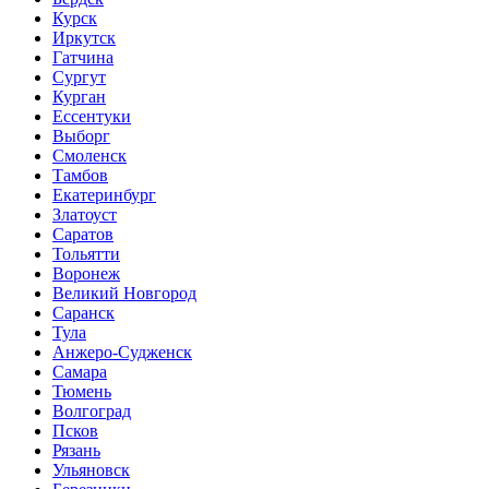
Курск
Иркутск
Гатчина
Сургут
Курган
Ессентуки
Выборг
Смоленск
Тамбов
Екатеринбург
Златоуст
Саратов
Тольятти
Воронеж
Великий Новгород
Саранск
Тула
Анжеро-Судженск
Самара
Тюмень
Волгоград
Псков
Рязань
Ульяновск