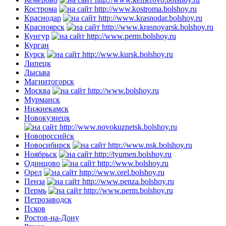
Кострома
Краснодар
Красноярск
Кунгур
Курган
Курск
Липецк
Лысьва
Магнитогорск
Москва
Мурманск
Нижнекамск
Новокузнецк
Новороссийск
Новосибирск
Ноябрьск
Одинцово
Орел
Пенза
Пермь
Петрозаводск
Псков
Ростов-на-Дону