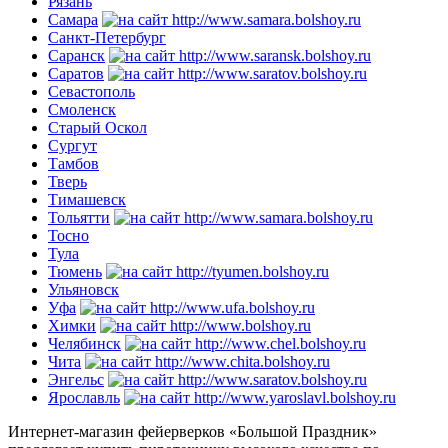
Рязань
Самара
Санкт-Петербург
Саранск
Саратов
Севастополь
Смоленск
Старый Оскол
Сургут
Тамбов
Тверь
Тимашевск
Тольятти
Тосно
Тула
Тюмень
Ульяновск
Уфа
Химки
Челябинск
Чита
Энгельс
Ярославль
Интернет-магазин фейерверков «Большой Праздник»