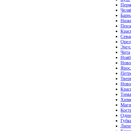
Перм
Челя
Барн
Нижн
Пенз
Крас
Сева
Орел
Энге
Чита
Нояб
Ново
Ярос
Петр
Твер
Ново
Крас
Тима
Хим
Магн
Кост
Один
Губк
Липе